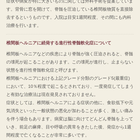
症状や病変が特に大きいものに関しては外科手術を提案していま
す。背骨に窓を開けて、脊髄を圧迫している椎間板物質を直接除
去するというものです。入院は目安1週間程度、その間にも内科
治療を行います。
椎間板ヘルニアに続発する進行性脊髄軟化症について
椎間板ヘルニアなどの疾患により脊髄が強く圧迫されると、脊髄
の壊死が起こることがあります。この壊死が進行し、止まらない
状態を進行性脊髄軟化症と呼びます。
椎間板ヘルニアにおける上記グレード分類のグレード5(最重症)
において、10％程度で起こるとされており、一度発症してしまう
と有効な治療法は現在発見されておりません。
症状としては、椎間板ヘルニアによる症状の他に、食欲低下や元
気消失といった一般状態の悪化が加わることが多く、激しい痛み
を伴う場合もあります。病変は脳に向けてどんどん脊髄を上って
いき、前足の麻痺、目や呼吸の異常をきたした後、発症から1週
間程度で亡くなることが非常に多いです。