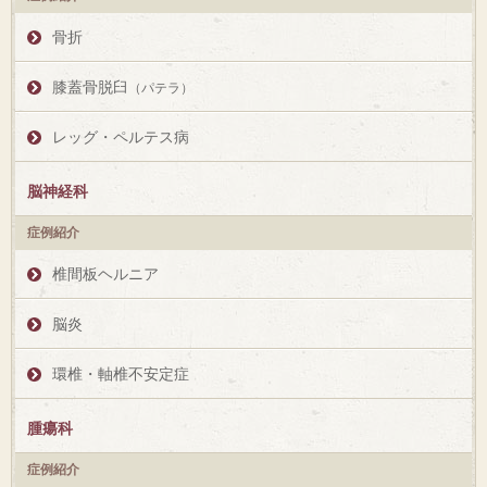
骨折
膝蓋骨脱臼
（パテラ）
レッグ・ペルテス病
脳神経科
症例紹介
椎間板ヘルニア
脳炎
環椎・軸椎不安定症
腫瘍科
症例紹介