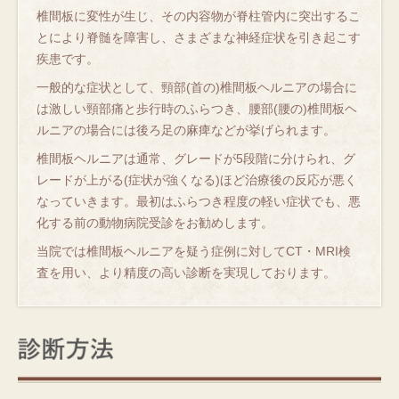
椎間板に変性が生じ、その内容物が脊柱管内に突出するこ
とにより脊髄を障害し、さまざまな神経症状を引き起こす
疾患です。
一般的な症状として、頸部(首の)椎間板ヘルニアの場合に
は激しい頸部痛と歩行時のふらつき、腰部(腰の)椎間板ヘ
ルニアの場合には後ろ足の麻痺などが挙げられます。
椎間板ヘルニアは通常、グレードが5段階に分けられ、グ
レードが上がる(症状が強くなる)ほど治療後の反応が悪く
なっていきます。最初はふらつき程度の軽い症状でも、悪
化する前の動物病院受診をお勧めします。
当院では椎間板ヘルニアを疑う症例に対してCT・MRI検
査を用い、より精度の高い診断を実現しております。