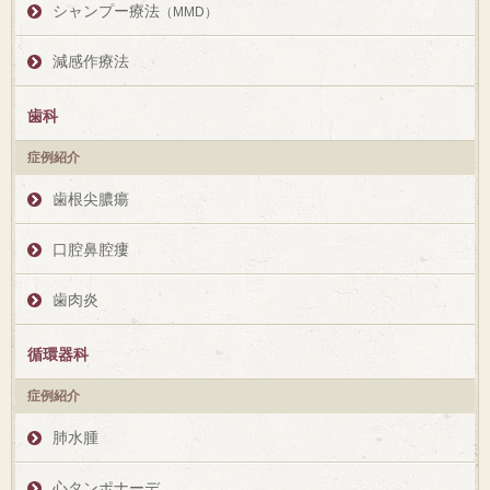
シャンプー療法
（MMD）
減感作療法
歯科
症例紹介
歯根尖膿瘍
口腔鼻腔瘻
歯肉炎
循環器科
症例紹介
肺水腫
心タンポナーデ