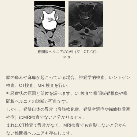
椎間板ヘルニアの1例（左：CT／右：
MRI）
腰の痛みや麻痺が起こっている場合、神経学的検査、レントゲン
検査、CT検査、MRI検査を行い、
神経症状の原因と部位を調べます。CT検査で椎間板脊椎炎や椎
間板ヘルニアの診断が可能です。
しかし、脊髄自体の異常（脊髄軟化症、脊髄空洞症や繊維軟骨塞
栓症）はMRI検査でないと分かりません。
まれにCT検査で異常がなく、MRI検査でも造影しないと分から
ない椎間板ヘルニアも存在します。